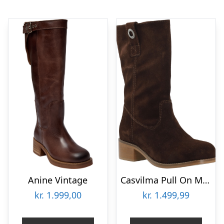
Anine Vintage
Casvilma Pull On Mid Cut Boot Suede
kr.
1.999,00
kr.
1.499,99