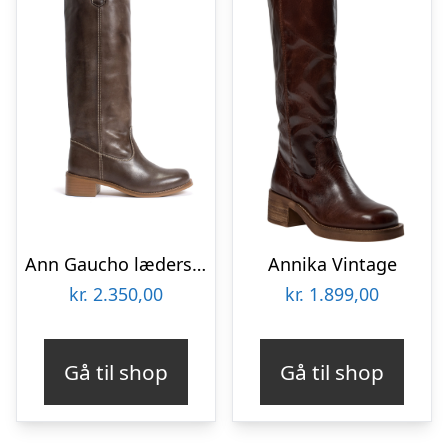
Ann Gaucho læderstøvler – Dark Brown
Annika Vintage
kr.
2.350,00
kr.
1.899,00
Gå til shop
Gå til shop