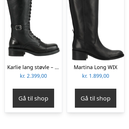
Karlie lang støvle – Sort
Martina Long WIX
kr.
2.399,00
kr.
1.899,00
Gå til shop
Gå til shop