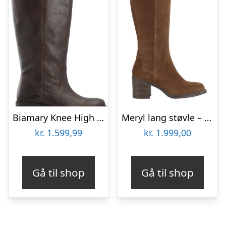
Biamary Knee High Pull On Boot Pull Up Leather
Meryl lang støvle – Cocoa brown
kr.
1.599,99
kr.
1.999,00
Gå til shop
Gå til shop