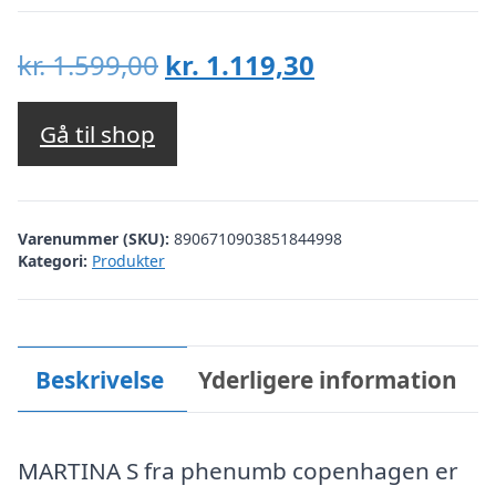
Den
Den
kr.
1.599,00
kr.
1.119,30
oprindelige
aktuelle
pris
pris
Gå til shop
var:
er:
kr. 1.599,00.
kr. 1.119,30.
Varenummer (SKU):
8906710903851844998
Kategori:
Produkter
Beskrivelse
Yderligere information
MARTINA S fra phenumb copenhagen er