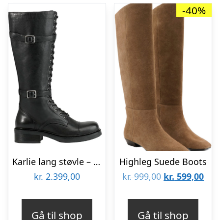
-40%
Karlie lang støvle – Sort
Highleg Suede Boots
Den
De
kr.
2.399,00
kr.
999,00
kr.
599,00
oprindelige
aktu
pris
pris
Gå til shop
Gå til shop